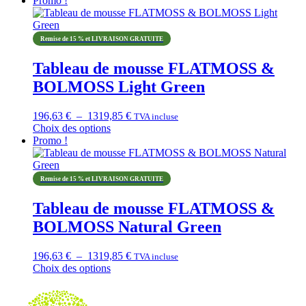
Promo !
produit
183,61 €
a
à
plusieurs
1612,68 €
Remise de 15 % et LIVRAISON GRATUITE
variations.
Les
Tableau de mousse FLATMOSS &
options
BOLMOSS Light Green
peuvent
être
choisies
Plage
196,63
€
–
1319,85
€
TVA incluse
sur
de
Choix des options
la
Ce
prix :
Promo !
page
produit
196,63 €
du
a
à
produit
plusieurs
1319,85 €
Remise de 15 % et LIVRAISON GRATUITE
variations.
Les
Tableau de mousse FLATMOSS &
options
BOLMOSS Natural Green
peuvent
être
choisies
Plage
196,63
€
–
1319,85
€
TVA incluse
sur
de
Choix des options
la
Ce
prix :
page
produit
196,63 €
du
a
à