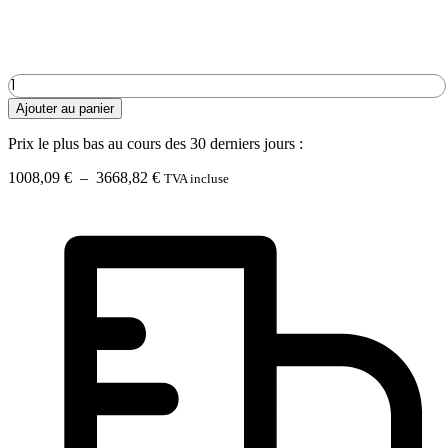
quantité
de
Ajouter au panier
Ensemble
de
Prix le plus bas au cours des 30 derniers jours :
tableaux
de
Plage
1008,09
€
–
3668,82
€
TVA incluse
mousse
de
BOLMOSS
prix :
DUO
1008,09 €
LIGHT
à
3668,82 €