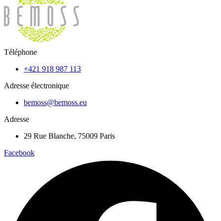
produit
plusieurs
1319,85 €
variations.
Les
options
peuvent
Téléphone
être
choisies
+421 918 987 113
sur
la
Adresse électronique
page
du
bemoss@bemoss.eu
produit
Adresse
29 Rue Blanche, 75009 Paris
Facebook