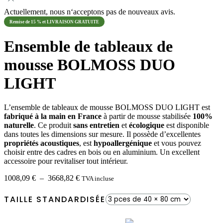
Actuellement, nous n‘acceptons pas de nouveaux avis.
Remise de 15 % et LIVRAISON GRATUITE
Ensemble de tableaux de
mousse BOLMOSS DUO
LIGHT
L’ensemble de tableaux de mousse BOLMOSS DUO LIGHT est
fabriqué à la main en France
à partir de mousse stabilisée
100%
naturelle
. Ce produit
sans entretien
et
écologique
est disponible
dans toutes les dimensions sur mesure. Il possède d’excellentes
propriétés acoustiques
, est
hypoallergénique
et vous pouvez
choisir entre des cadres en bois ou en aluminium. Un excellent
accessoire pour revitaliser tout intérieur.
Plage
1008,09
€
–
3668,82
€
TVA incluse
de
prix :
TAILLE STANDARDISÉE
1008,09 €
à
3668,82 €