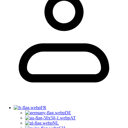
FR
DE
AT
NL