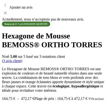
Ajouter un avis
Actuellement, nous n‘acceptons pas de nouveaux avis.
Remise de 15 % et LIVRAISON GRATUITE
Hexagone de Mousse
BEMOSS® ORTHO TORRES
Noté
5.00
sur 5 basé sur
3
notations client
(
3
avis client)
Le Hexagone de Mousse BEMOSS® ORTHO TORRES est une
explosion de couleurs et de beauté naturelle réunies dans une seule
œuvre. La combinaison de tons bleus et verts profonds avec des
fleurs jaunes et orange éclatantes apporte dynamisme et style unique
à chaque espace. Cette œuvre est
écologique
,
hypoallergénique
et
idéale pour revitaliser votre intérieur.
164,75
€
–
472,17
€
Plage de prix : 164,75 € à 472,17 €
TVA incluse