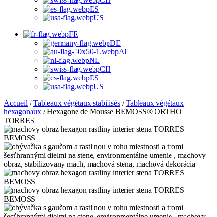
CH
ES
US
FR
DE
AT
NL
CH
ES
US
Accueil
/
Tableaux végétaux stabilisés
/
Tableaux végétaux
hexagonaux
/ Hexagone de Mousse BEMOSS® ORTHO
TORRES