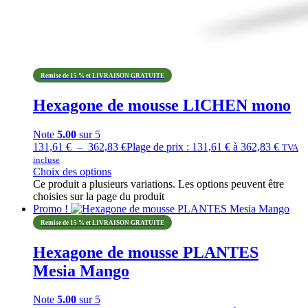
Remise de 15 % et LIVRAISON GRATUITE
Hexagone de mousse LICHEN mono
Note
5.00
sur 5
131,61
€
–
362,83
€
Plage de prix : 131,61 € à 362,83 €
TVA
incluse
Choix des options
Ce produit a plusieurs variations. Les options peuvent être
choisies sur la page du produit
Promo !
Remise de 15 % et LIVRAISON GRATUITE
Hexagone de mousse PLANTES
Mesia Mango
Note
5.00
sur 5