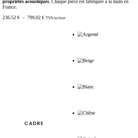
propriétés acoustiques
. Chaque pièce est fabriquée à la main en
France.
Plage
236,52
€
–
799,02
€
TVA incluse
de
prix :
236,52 €
à
799,02 €
CADRE