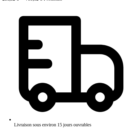
ORTHO
de
ICE
prix :
236,52 €
à
799,02 €
Livraison sous environ 15 jours ouvrables