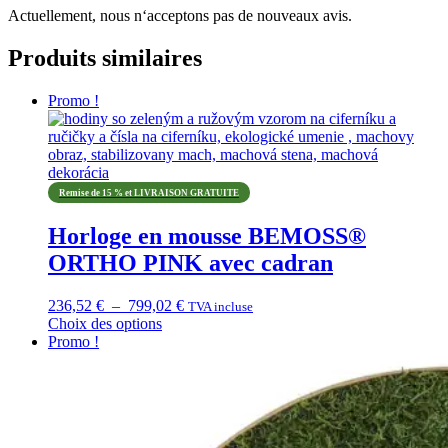
Actuellement, nous n‘acceptons pas de nouveaux avis.
Produits similaires
Promo !
Remise de 15 % et LIVRAISON GRATUITE
Horloge en mousse BEMOSS®
ORTHO PINK avec cadran
Plage
236,52
€
–
799,02
€
TVA incluse
de
Choix des options
Ce
prix :
Promo !
produit
236,52 €
a
à
plusieurs
799,02 €
variations.
Les