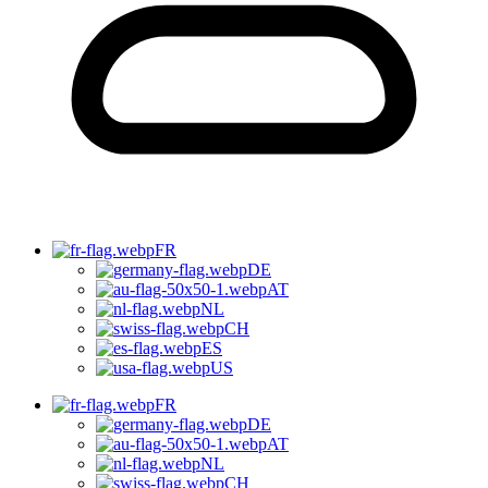
FR
DE
AT
NL
CH
ES
US
FR
DE
AT
NL
CH