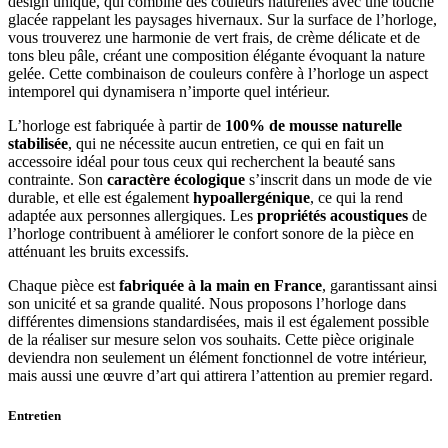
design unique, qui combine des couleurs naturelles avec une touche
glacée rappelant les paysages hivernaux. Sur la surface de l’horloge,
vous trouverez une harmonie de vert frais, de crème délicate et de
tons bleu pâle, créant une composition élégante évoquant la nature
gelée. Cette combinaison de couleurs confère à l’horloge un aspect
intemporel qui dynamisera n’importe quel intérieur.
L’horloge est fabriquée à partir de
100% de mousse naturelle
stabilisée
, qui ne nécessite aucun entretien, ce qui en fait un
accessoire idéal pour tous ceux qui recherchent la beauté sans
contrainte. Son
caractère écologique
s’inscrit dans un mode de vie
durable, et elle est également
hypoallergénique
, ce qui la rend
adaptée aux personnes allergiques. Les
propriétés acoustiques
de
l’horloge contribuent à améliorer le confort sonore de la pièce en
atténuant les bruits excessifs.
Chaque pièce est
fabriquée
à
la
main
en
France
, garantissant ainsi
son unicité et sa grande qualité. Nous proposons l’horloge dans
différentes dimensions standardisées, mais il est également possible
de la réaliser sur mesure selon vos souhaits. Cette pièce originale
deviendra non seulement un élément fonctionnel de votre intérieur,
mais aussi une œuvre d’art qui attirera l’attention au premier regard.
Entretien