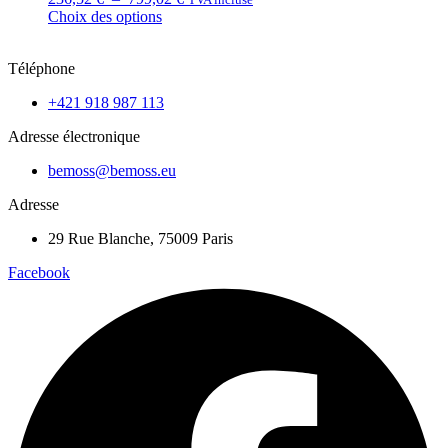
de
Choix des options
Ce
prix :
produit
236,52 €
Téléphone
a
à
plusieurs
799,02 €
+421 918 987 113
variations.
Les
Adresse électronique
options
peuvent
bemoss@bemoss.eu
être
choisies
Adresse
sur
la
29 Rue Blanche, 75009 Paris
page
du
Facebook
produit