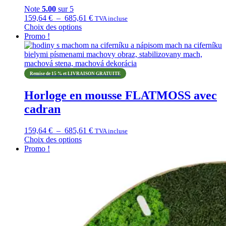
Note
5.00
sur 5
Plage
159,64
€
–
685,61
€
TVA incluse
de
Choix des options
Ce
prix :
Promo !
produit
159,64 €
a
à
plusieurs
685,61 €
variations.
Remise de 15 % et LIVRAISON GRATUITE
Les
options
Horloge en mousse FLATMOSS avec
peuvent
cadran
être
choisies
sur
Plage
159,64
€
–
685,61
€
TVA incluse
la
de
Choix des options
page
Ce
prix :
Promo !
du
produit
159,64 €
produit
a
à
plusieurs
685,61 €
variations.
Les
options
peuvent
être