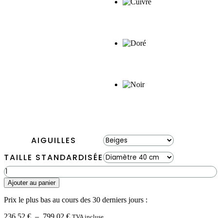
AIGUILLES
TAILLE STANDARDISÉE
quantité
de
Ajouter au panier
Horloge
en
Prix le plus bas au cours des 30 derniers jours :
mousse
BEMOSS®
Plage
236,52
€
–
799,02
€
TVA incluse