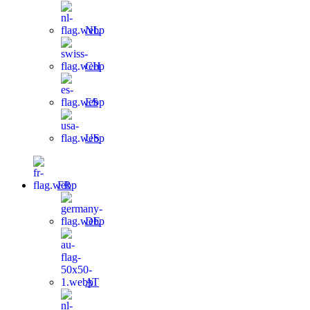
NL
CH
ES
US
FR
DE
AT