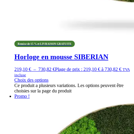
Remise de 15 % et LIVRAISON GRATUITE
Horloge en mousse SIBERIAN
219,10
€
–
730,82
€
Plage de prix : 219,10 € à 730,82 €
TVA
incluse
Choix des options
Ce produit a plusieurs variations. Les options peuvent être
choisies sur la page du produit
Promo !