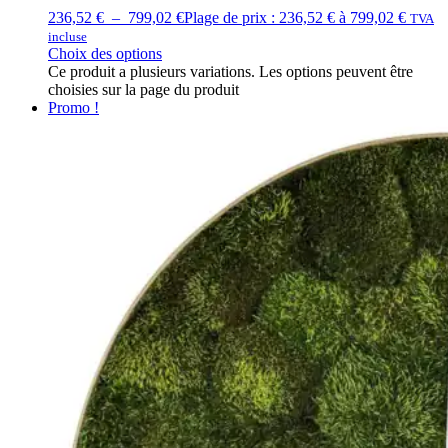
236,52
€
–
799,02
€
Plage de prix : 236,52 € à 799,02 €
TVA
incluse
Choix des options
Ce produit a plusieurs variations. Les options peuvent être
choisies sur la page du produit
Promo !