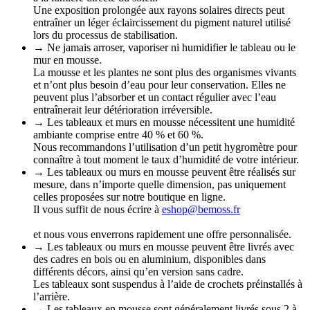
Une exposition prolongée aux rayons solaires directs peut
entraîner un léger éclaircissement du pigment naturel utilisé
lors du processus de stabilisation.
→ Ne jamais arroser, vaporiser ni humidifier le tableau ou le
mur en mousse.
La mousse et les plantes ne sont plus des organismes vivants
et n’ont plus besoin d’eau pour leur conservation. Elles ne
peuvent plus l’absorber et un contact régulier avec l’eau
entraînerait leur détérioration irréversible.
→ Les tableaux et murs en mousse nécessitent une humidité
ambiante comprise entre 40 % et 60 %.
Nous recommandons l’utilisation d’un petit hygromètre pour
connaître à tout moment le taux d’humidité de votre intérieur.
→ Les tableaux ou murs en mousse peuvent être réalisés sur
mesure, dans n’importe quelle dimension, pas uniquement
celles proposées sur notre boutique en ligne.
Il vous suffit de nous écrire à
eshop@bemoss.fr
et nous vous enverrons rapidement une offre personnalisée.
→ Les tableaux ou murs en mousse peuvent être livrés avec
des cadres en bois ou en aluminium, disponibles dans
différents décors, ainsi qu’en version sans cadre.
Les tableaux sont suspendus à l’aide de crochets préinstallés à
l’arrière.
→ Les tableaux en mousse sont généralement livrés sous 2 à