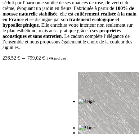
séduit par l’harmonie subtile de ses nuances de rose, de vert et de
crème, évoquant un jardin en fleurs. Fabriquée à partir de
100% de
mousse naturelle stabilisée
, elle est
entièrement réalisée à la main
en France
et se distingue par son
traitement écologique et
hypoallergénique
. Elle enrichira votre intérieur non seulement sur
le plan esthétique, mais aussi pratique grâce à ses
propriétés
acoustiques et sans entretien
. Le cadran complète l’élégance de
l’ensemble et nous proposons également le choix de la couleur des
aiguilles.
Plage
236,52
€
–
799,02
€
TVA incluse
de
prix :
236,52 €
à
799,02 €