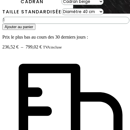
CADRAN
TAILLE STANDARDISÉE
quantité
de
Ajouter au panier
Horloge
en
Prix le plus bas au cours des 30 derniers jours :
mousse
BEMOSS®
Plage
236,52
€
–
799,02
€
TVA incluse
ORTHO
de
PINK
prix :
avec
236,52 €
cadran
à
799,02 €