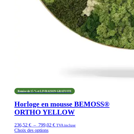
Remise de 15 % et LIVRAISON GRATUITE
Horloge en mousse BEMOSS®
ORTHO YELLOW
Plage
236,52
€
–
799,02
€
TVA incluse
de
Choix des options