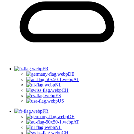
FR
DE
AT
NL
CH
ES
US
FR
DE
AT
NL
CH