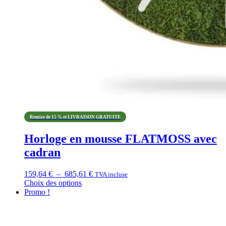
Remise de 15 % et LIVRAISON GRATUITE
Horloge en mousse FLATMOSS avec
cadran
Plage
159,64
€
–
685,61
€
TVA incluse
de
Choix des options
Ce
prix :
Promo !
produit
159,64 €
a
à
plusieurs
685,61 €