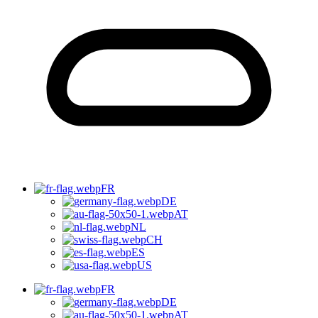
FR
DE
AT
NL
CH
ES
US
FR
DE
AT