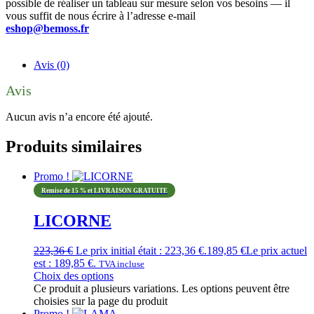
possible de réaliser un tableau sur mesure selon vos besoins — il
vous suffit de nous écrire à l’adresse e-mail
eshop@bemoss.fr
Avis (0)
Avis
Aucun avis n’a encore été ajouté.
Produits similaires
Promo !
Remise de 15 % et LIVRAISON GRATUITE
LICORNE
223,36
€
Le prix initial était : 223,36 €.
189,85
€
Le prix actuel
est : 189,85 €.
TVA incluse
Choix des options
Ce produit a plusieurs variations. Les options peuvent être
choisies sur la page du produit
Promo !