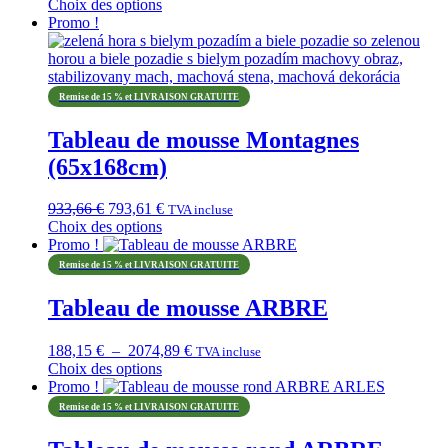
prix
prix
Choix des options
Ce
initial
actuel
Promo !
produit
était :
est :
a
423,91 €.
360,33 €.
plusieurs
variations.
Remise de 15 % et LIVRAISON GRATUITE
Les
options
Tableau de mousse Montagnes
peuvent
(65x168cm)
être
choisies
sur
Le
Le
933,66
€
793,61
€
TVA incluse
la
prix
prix
Choix des options
page
Ce
initial
actuel
Promo !
du
produit
était :
est :
Remise de 15 % et LIVRAISON GRATUITE
produit
a
933,66 €.
793,61 €.
plusieurs
Tableau de mousse ARBRE
variations.
Les
Plage
188,15
€
–
2074,89
€
options
TVA incluse
de
Choix des options
peuvent
Ce
prix :
Promo !
être
produit
188,15 €
choisies
Remise de 15 % et LIVRAISON GRATUITE
a
à
sur
plusieurs
2074,89 €
la