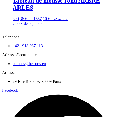
Tableau de mousse rond ARBRE
variations.
page
ARLES
Les
du
options
produit
peuvent
Plage
390,36
€
–
1667,10
€
TVA incluse
être
de
Choix des options
choisies
Ce
prix :
sur
produit
390,36 €
la
Téléphone
a
à
page
plusieurs
1667,10 €
du
+421 918 987 113
variations.
produit
Les
Adresse électronique
options
peuvent
bemoss@bemoss.eu
être
choisies
Adresse
sur
la
29 Rue Blanche, 75009 Paris
page
du
Facebook
produit