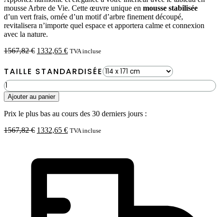
mousse Arbre de Vie. Cette œuvre unique en
mousse stabilisée
d’un vert frais, ornée d’un motif d’arbre finement découpé,
revitalisera n’importe quel espace et apportera calme et connexion
avec la nature.
Le
Le
1567,82
€
1332,65
€
TVA incluse
prix
prix
initial
actuel
TAILLE STANDARDISÉE
était :
est :
quantité
1567,82 €.
1332,65 €.
de
Ajouter au panier
Tableau
en
Prix le plus bas au cours des 30 derniers jours :
mousse
Arbre
Le
Le
1567,82
€
1332,65
€
TVA incluse
de
prix
prix
Vie
initial
actuel
(114x171cm)
était :
est :
1567,82 €.
1332,65 €.