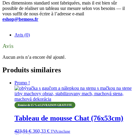
Des dimensions standard sont fabriquées, mais il est bien sûr
possible de réaliser un tableau sur mesure selon vos besoins — il
vous suffit de nous écrire à l’adresse e-mail
eshop@bemoss.fr
Avis (0)
Avis
Aucun avis n’a encore été ajouté.
Produits similaires
Promo !
Remise de 15 % et LIVRAISON GRATUITE
Tableau de mousse Chat (76x53cm)
Le
Le
423,91
€
360,33
€
TVA incluse