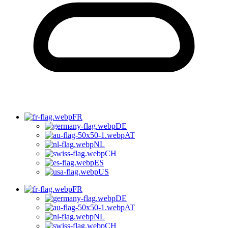
FR
DE
AT
NL
CH
ES
US
FR
DE
AT
NL
CH