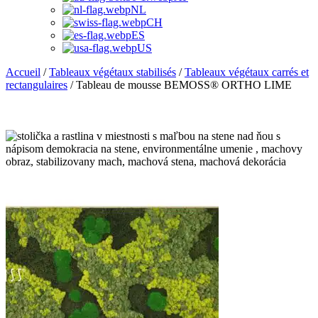
NL
CH
ES
US
Accueil
/
Tableaux végétaux stabilisés
/
Tableaux végétaux carrés et
rectangulaires
/ Tableau de mousse BEMOSS® ORTHO LIME