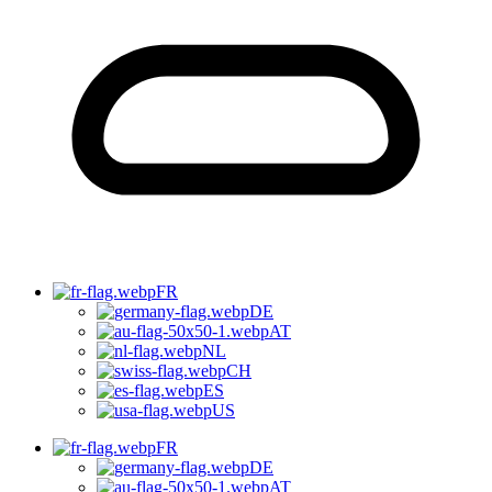
FR
DE
AT
NL
CH
ES
US
FR
DE
AT