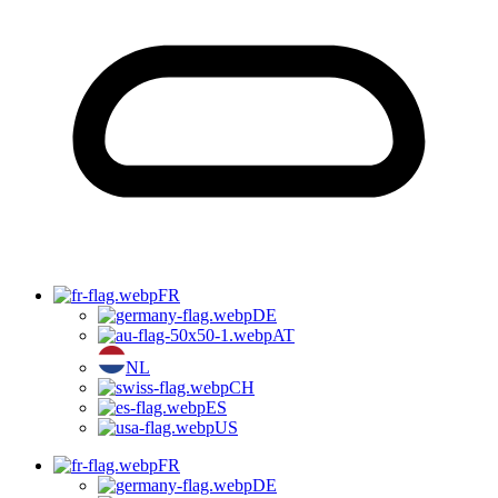
FR
DE
AT
NL
CH
ES
US
FR
DE