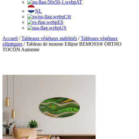
AT
NL
CH
ES
US
Accueil
/
Tableaux végétaux stabilisés
/
Tableaux végétaux
elliptiques
/ Tableau de mousse Ellipse BEMOSS® ORTHO
TOCÓN Automne