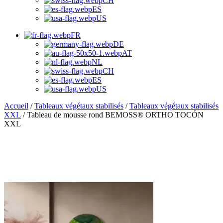
CH
ES
US
FR
DE
AT
NL
CH
ES
US
Accueil
/
Tableaux végétaux stabilisés
/
Tableaux végétaux stabilisés
XXL
/ Tableau de mousse rond BEMOSS® ORTHO TOCÓN
XXL