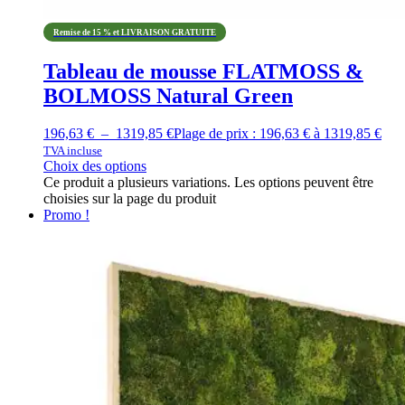
Remise de 15 % et LIVRAISON GRATUITE
Tableau de mousse FLATMOSS &
BOLMOSS Natural Green
196,63
€
–
1319,85
€
Plage de prix : 196,63 € à 1319,85 €
TVA incluse
Choix des options
Ce produit a plusieurs variations. Les options peuvent être
choisies sur la page du produit
Promo !