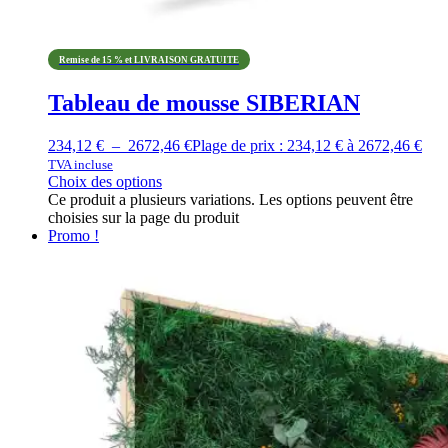
Remise de 15 % et LIVRAISON GRATUITE
Tableau de mousse SIBERIAN
234,12
€
–
2672,46
€
Plage de prix : 234,12 € à 2672,46 €
TVA incluse
Choix des options
Ce produit a plusieurs variations. Les options peuvent être
choisies sur la page du produit
Promo !