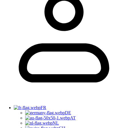
FR
DE
AT
NL