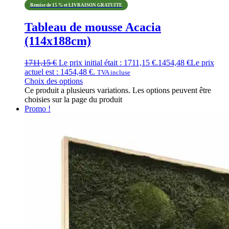
Remise de 15 % et LIVRAISON GRATUITE
Tableau de mousse Acacia
(114x188cm)
1711,15
€
Le prix initial était : 1711,15 €.
1454,48
€
Le prix
actuel est : 1454,48 €.
TVA incluse
Choix des options
Ce produit a plusieurs variations. Les options peuvent être
choisies sur la page du produit
Promo !