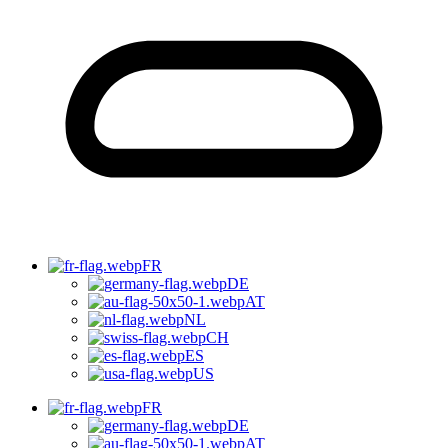
FR
DE
AT
NL
CH
ES
US
FR
DE
AT