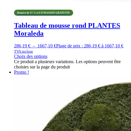
Remise de 15 % et LIVRAISON GRATUITE
Tableau de mousse rond PLANTES
Moraleda
286,19
€
–
1667,10
€
Plage de prix : 286,19 € à 1667,10 €
TVA incluse
Choix des options
Ce produit a plusieurs variations. Les options peuvent être
choisies sur la page du produit
Promo !