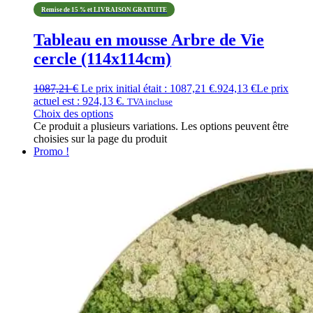
Remise de 15 % et LIVRAISON GRATUITE
Tableau en mousse Arbre de Vie
cercle (114x114cm)
1087,21
€
Le prix initial était : 1087,21 €.
924,13
€
Le prix
actuel est : 924,13 €.
TVA incluse
Choix des options
Ce produit a plusieurs variations. Les options peuvent être
choisies sur la page du produit
Promo !