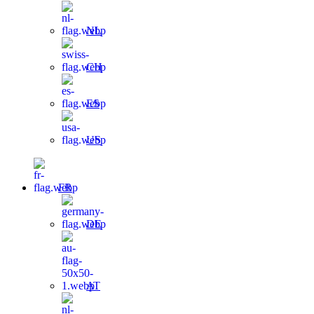
NL
CH
ES
US
FR
DE
AT