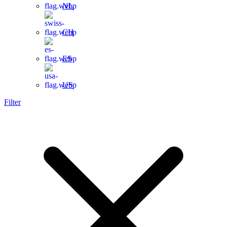
NL
CH
ES
US
Filter