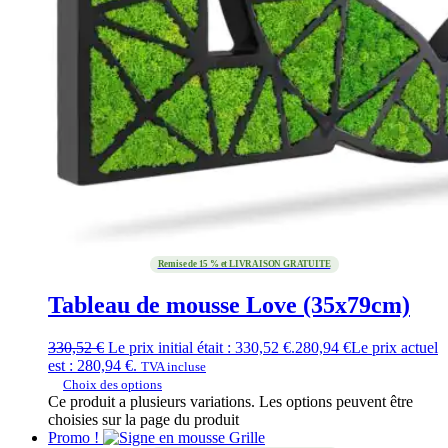
Remise de 15 % et LIVRAISON GRATUITE
Tableau de mousse Love (35x79cm)
330,52
€
Le prix initial était : 330,52 €.
280,94
€
Le prix actuel
est : 280,94 €.
TVA incluse
Choix des options
Ce produit a plusieurs variations. Les options peuvent être
choisies sur la page du produit
Promo !