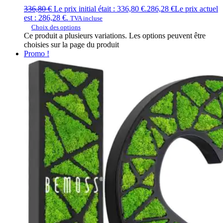
336,80
€
Le prix initial était : 336,80 €.
286,28
€
Le prix actuel
est : 286,28 €.
TVA incluse
Choix des options
Ce produit a plusieurs variations. Les options peuvent être
choisies sur la page du produit
Promo !